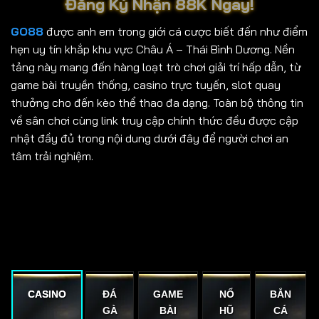
Đăng Ký Nhận 88K Ngay!
GO88
được anh em trong giới cá cược biết đến như điểm
hẹn uy tín khắp khu vực Châu Á – Thái Bình Dương. Nền
tảng này mang đến hàng loạt trò chơi giải trí hấp dẫn, từ
game bài truyền thống, casino trực tuyến, slot quay
thưởng cho đến kèo thể thao đa dạng. Toàn bộ thông tin
về sân chơi cùng link truy cập chính thức đều được cập
nhật đầy đủ trong nội dung dưới đây để người chơi an
tâm trải nghiệm.
CASINO
ĐÁ
GAME
NỔ
BẮN
GÀ
BÀI
HŨ
CÁ