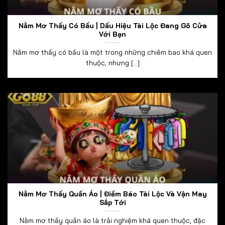
Nằm Mơ Thấy Có Bầu | Dấu Hiệu Tài Lộc Đang Gõ Cửa
Với Bạn
Nằm mơ thấy có bầu là một trong những chiêm bao khá quen
thuộc, nhưng [...]
Nằm Mơ Thấy Quần Áo | Điềm Báo Tài Lộc Và Vận May
Sắp Tới
Nằm mơ thấy quần áo là trải nghiệm khá quen thuộc, đặc