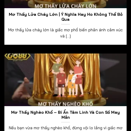
Mơ Thấy Lửa Cháy Lớn | Ý Nghĩa Hay Ho Không Thể Bỏ
Qua
Mơ thấy lửa cháy lớn là giấc mơ phổ biến phản ánh cảm xúc
và [...]
Mơ Thấy Nghèo Khổ – Bí Ẩn Tâm Linh Và Con Số May
Mắn
Nếu bạn vừa mơ thấy nghèo khổ, đừng vội lo lắng vì giấc mơ