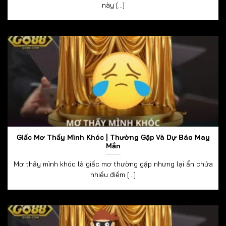
này [...]
Giấc Mơ Thấy Mình Khóc | Thường Gặp Và Dự Báo May
Mắn
Mơ thấy mình khóc là giấc mơ thường gặp nhưng lại ẩn chứa
nhiều điềm [...]