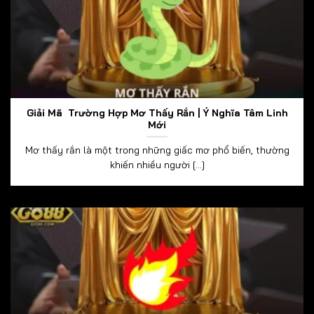
Giải Mã Trường Hợp Mơ Thấy Rắn | Ý Nghĩa Tâm Linh
Mới
Mơ thấy rắn là một trong những giấc mơ phổ biến, thường
khiến nhiều người [...]