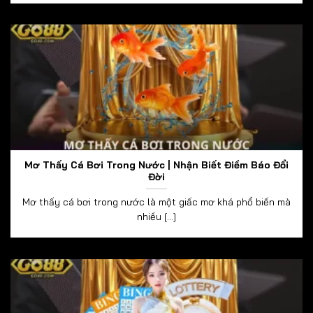
Mơ Thấy Cá Bơi Trong Nước | Nhận Biết Điềm Báo Đổi
Đời
Mơ thấy cá bơi trong nước là một giấc mơ khá phổ biến mà
nhiều [...]